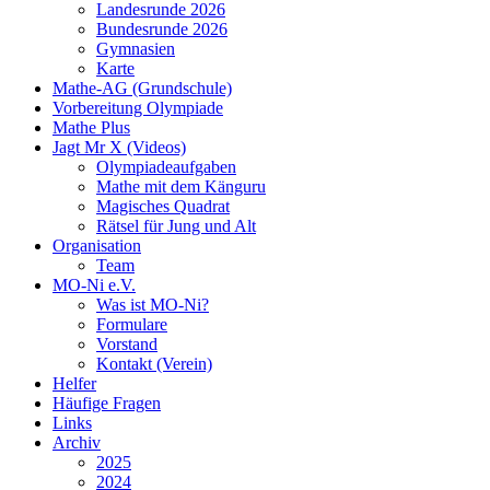
Landesrunde 2026
Bundesrunde 2026
Gymnasien
Karte
Mathe-AG (Grundschule)
Vorbereitung Olympiade
Mathe Plus
Jagt Mr X (Videos)
Olympiadeaufgaben
Mathe mit dem Känguru
Magisches Quadrat
Rätsel für Jung und Alt
Organisation
Team
MO-Ni e.V.
Was ist MO-Ni?
Formulare
Vorstand
Kontakt (Verein)
Helfer
Häufige Fragen
Links
Archiv
2025
2024